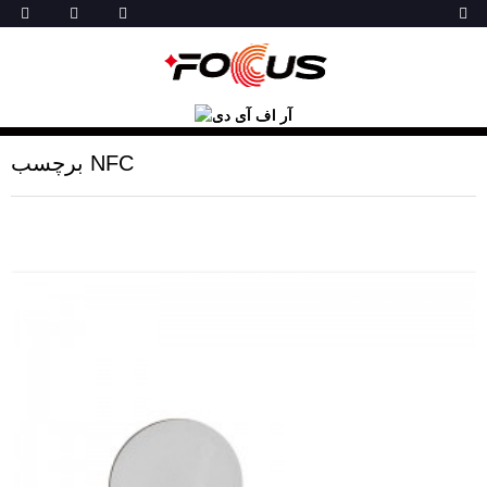
برچسب NFC