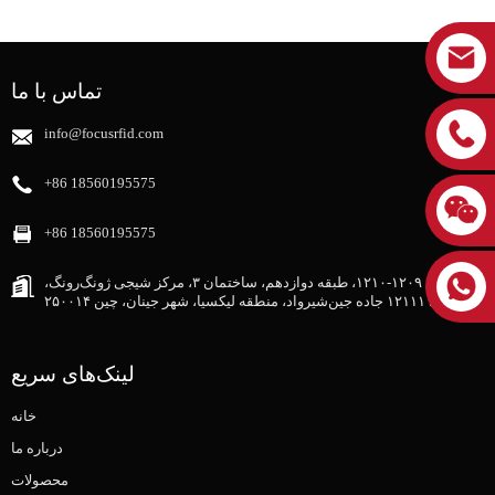
تماس با ما
info@focusrfid.com
‎+86 18560195575‎
‎+86 18560195575‎
اتاق ۱۲۰۹-۱۲۱۰، طبقه دوازدهم، ساختمان ۳، مرکز شیجی ژونگ‌رونگ،
شماره ۱۲۱۱۱ جاده جین‌شیرواد، منطقه لیکسیا، شهر جینان، چین ۲۵۰۰۱۴
لینک‌های سریع
خانه
درباره ما
محصولات