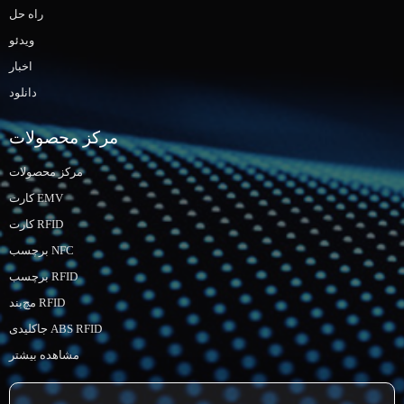
راه حل
ویدئو
اخبار
دانلود
مرکز محصولات
مرکز محصولات
کارت EMV
کارت RFID
برچسب NFC
برچسب RFID
مچ‌بند RFID
جاکلیدی ABS RFID
مشاهده بیشتر