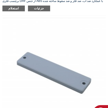
برچسب فلزی UHF از جنس ABS با عملکرد ضد آب، ضد فلز و ضد سقوط ساخته شده
است که بهترین گزینه برای ردیابی دارایی‌ها در فضای باز/داخلی است. سوراخ‌هایی در دو
جزئیات
استعلام
طرف و پشت برچسب برای نصب وجود دارد.