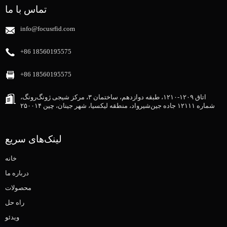
تماس با ما
info@focusrfid.com
‎+86 18560195575‎
‎+86 18560195575‎
اتاق ۱۲۰۹-۱۲۱۰، طبقه دوازدهم، ساختمان ۳، مرکز شیجی ژونگ‌رونگ،
شماره ۱۲۱۱۱ جاده جین‌شیرواد، منطقه لیکسیا، شهر جینان، چین ۲۵۰۰۱۴
لینک‌های سریع
خانه
درباره ما
محصولات
راه حل
ویدئو