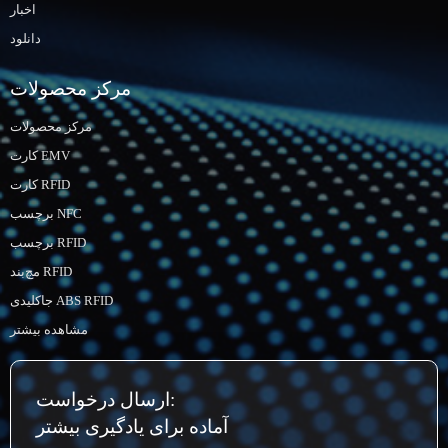
اخبار
دانلود
مرکز محصولات
مرکز محصولات
کارت EMV
کارت RFID
برچسب NFC
برچسب RFID
مچ‌بند RFID
جاکلیدی ABS RFID
مشاهده بیشتر
ارسال درخواست:
آماده برای یادگیری بیشتر