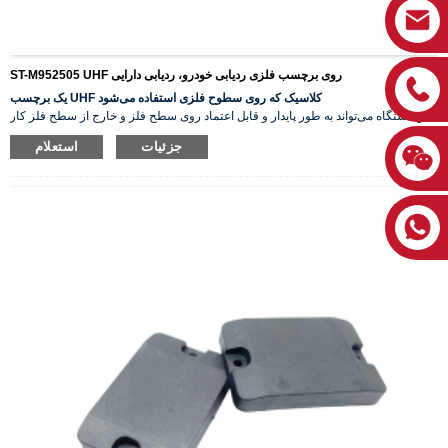
ST-M952505 UHF روی برچسب فلزی ردیابی خودرو، ردیابی دارایی
یک برچسب UHF کلاسیک که روی سطوح فلزی استفاده می‌شود
این دستگاه می‌تواند به طور پایدار و قابل اعتماد روی سطح فلز و خارج از سطح فلز کار
کند، که به طور گسترده در مدیریت دارایی‌های درب و فضای باز مورد استفاده قرار
جزئیات
استعلام
می‌گیرد.