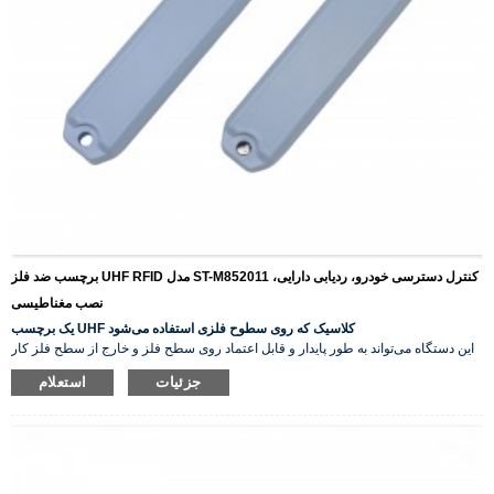
برچسب ضد فلز UHF RFID مدل ST-M852011 کنترل دسترسی خودرو، ردیابی دارایی،
نصب مغناطیسی
یک برچسب UHF کلاسیک که روی سطوح فلزی استفاده می‌شود
این دستگاه می‌تواند به طور پایدار و قابل اعتماد روی سطح فلز و خارج از سطح فلز کار
کند، که به طور گسترده در مدیریت دارایی‌های درب و فضای باز مورد استفاده قرار
جزئیات
استعلام
می‌گیرد.