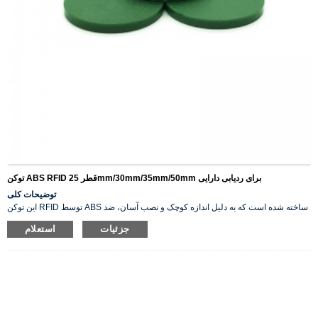
توکن ABS RFID قطر 25mm/30mm/35mm/50mm برای ردیابی دارایی
توضیحات کلی
این توکن RFID توسط ABS ساخته شده است که به دلیل اندازه کوچک و نصب آسان، ضد
آب بودن و مناسب بودن برای کاربردهای فضای باز، گزینه‌های خوبی برای ردیابی و
جزئیات
استعلام
شناسایی دارایی‌ها است. این تگ با تراشه NFC 13.56 مگاهرتز یا تراشه‌های UHF تعبیه
شده است.