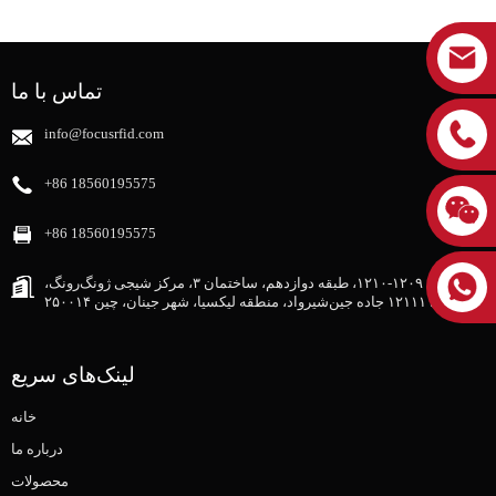
تماس با ما
info@focusrfid.com
‎+86 18560195575‎
‎+86 18560195575‎
اتاق ۱۲۰۹-۱۲۱۰، طبقه دوازدهم، ساختمان ۳، مرکز شیجی ژونگ‌رونگ،
شماره ۱۲۱۱۱ جاده جین‌شیرواد، منطقه لیکسیا، شهر جینان، چین ۲۵۰۰۱۴
لینک‌های سریع
خانه
درباره ما
محصولات