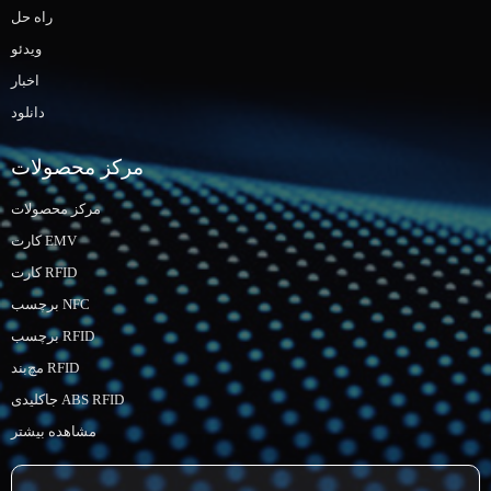
راه حل
ویدئو
اخبار
دانلود
مرکز محصولات
مرکز محصولات
کارت EMV
کارت RFID
برچسب NFC
برچسب RFID
مچ‌بند RFID
جاکلیدی ABS RFID
مشاهده بیشتر