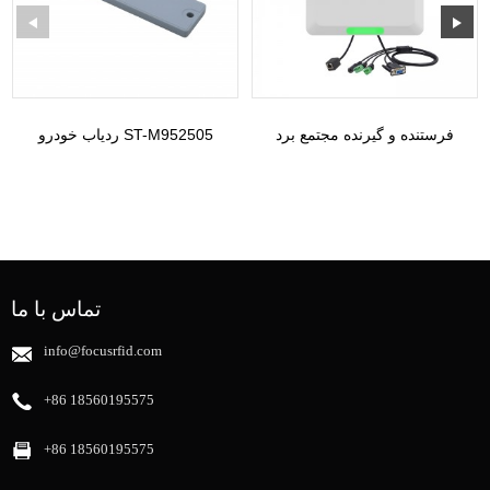
فرستنده و گیرنده مجتمع برد
ردیاب خودرو ST-M952505
متوسط ​​UHF 6DBI سریال P ...
UHF ON METAL TAG ...
تماس با ما
info@focusrfid.com
‎+86 18560195575‎
‎+86 18560195575‎