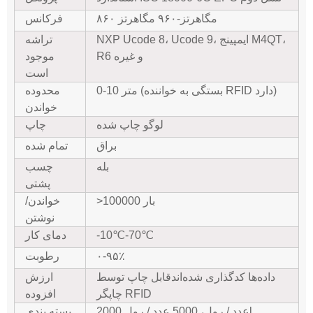
۸۶۰ مگاهرتز-۹۶۰ مگاهرتز
فرکانس
، ایمپینج M4QT،
NXP Ucode 8، Ucode 9
تراشه
R6 و غیره
موجود
است
0-10 متر (بستگی به خواننده RFID دارد)
محدوده
خواندن
لوگو چاپ شده
چاپ
براق
تمام شده
بله
چسب
پشتی
>100000 بار
خواندن/
نوشتن
℃
70
-10℃-
دمای کار
٪
۰-۹۵
رطوبت
داده‌ها کدگذاری شده‌اند
قابل چاپ توسط
ارزش
چاپگر RFID
افزوده
l
2000 عدد / رول، 5000 عدد / رول
بسته بندی