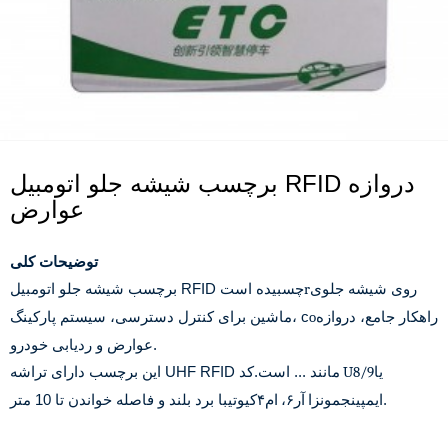
برچسب شیشه جلو اتومبیل RFID دروازه
عوارض
توضیحات کلی
روی شیشه جلوی
r
برچسب شیشه جلو اتومبیل RFID چسبیده است
راهکار جامع، دروازه
o
ماشین برای کنترل دسترسی، سیستم پارکینگ، c
عوارض و ردیابی خودرو.
یا
کد U8/9
این برچسب دارای تراشه UHF RFID مانند ... است.
با برد بلند و فاصله خواندن تا 10 متر.
ایمپینج
مونزا آر۶، ام۴کیوتی