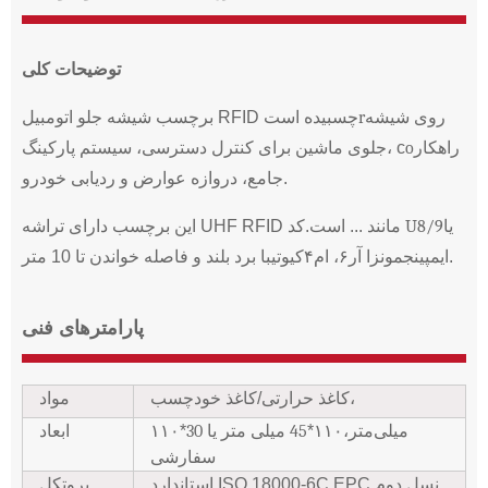
توضیحات کلی
روی شیشه
r
برچسب شیشه جلو اتومبیل RFID چسبیده است
راهکار
o
جلوی ماشین برای کنترل دسترسی، سیستم پارکینگ، c
جامع، دروازه عوارض و ردیابی خودرو.
یا
کد U8/9
این برچسب دارای تراشه UHF RFID مانند ... است.
با برد بلند و فاصله خواندن تا 10 متر.
ایمپینج
مونزا آر۶، ام۴کیوتی
پارامترهای فنی
کاغذ حرارتی/کاغذ خودچسب،
مواد
30 میلی‌متر،
۱۱۰*
45 میلی متر یا
۱۱۰*
ابعاد
سفارشی
استاندارد ISO 18000-6C EPC نسل دوم
پروتکل